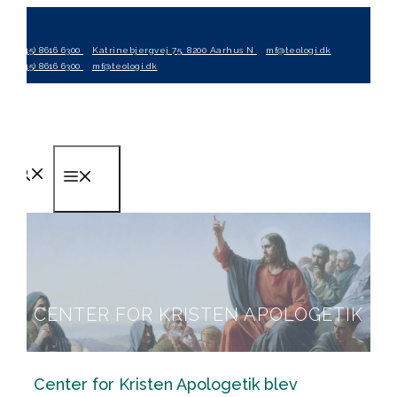
Hop
til
(+45) 8616 6300
Katrinebjergvej 75, 8200 Aarhus N
mf@teologi.dk
indhold
(+45) 8616 6300
mf@teologi.dk
Menu
CENTER FOR KRISTEN APOLOGETIK
Center for Kristen Apologetik blev