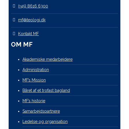
(+45) 8616 6300
mf@teologi.dk
Kontakt MF
OM MF
Akademiske medarbejdere
Administration
MF’s Mission
Båret af et trofast bagland
MF’s historie
Samarbejdspartnere
Ledelse og organisation