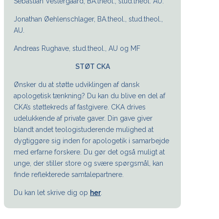
Sebastian Vestergaard, BA.theol., stud.theol. AU.
Jonathan Øehlenschlager, BA.theol., stud.theol.,
AU.
Andreas Rughave, stud.theol., AU og MF
STØT CKA
Ønsker du at støtte udviklingen af dansk
apologetisk tænkning? Du kan du blive en del af
CKA’s støttekreds af fastgivere. CKA drives
udelukkende af private gaver. Din gave giver
blandt andet teologistuderende mulighed at
dygtiggøre sig inden for apologetik i samarbejde
med erfarne forskere. Du gør det også muligt at
unge, der stiller store og svære spørgsmål, kan
finde reflekterede samtalepartnere.
Du kan let skrive dig op
her
.