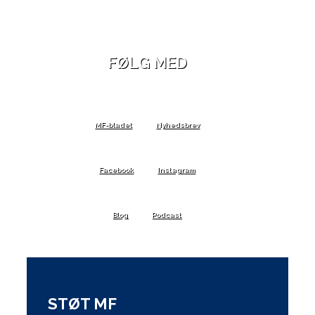
FØLG MED
MF-bladet
Nyhedsbrev
Facebook
Instagram
Blog
Podcast
STØT MF