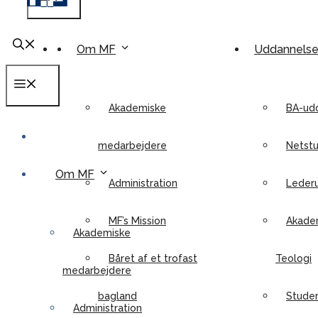
Om MF
Uddannels
Menu
Akademiske
BA-ud
medarbejdere
Netstu
Om MF
Administration
Leder
MF’s Mission
Akadem
Akademiske
Båret af et trofast
Teologi
medarbejdere
bagland
Stude
Administration