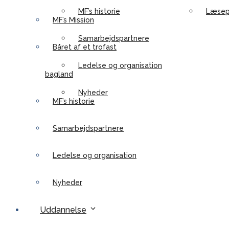
MF’s historie
Læsep
MF’s Mission
Samarbejdspartnere
Båret af et trofast
Ledelse og organisation
bagland
Nyheder
MF’s historie
Samarbejdspartnere
Ledelse og organisation
Nyheder
Uddannelse