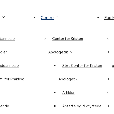
e
Centre
Fors
dannelse
Center for Kristen
dier
Apologetik
uddannelse
Støt Center for Kristen
u
i for Praktisk
Apologetik
Artikler
rende
Ansatte og tilknyttede