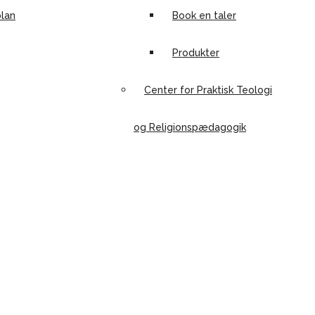
lan
Book en taler
Produkter
Center for Praktisk Teologi
og Religionspædagogik