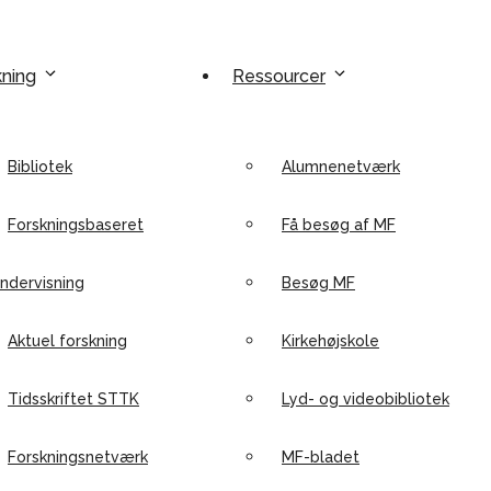
kning
Ressourcer
Bibliotek
Alumnenetværk
Forskningsbaseret
Få besøg af MF
ndervisning
Besøg MF
Aktuel forskning
Kirkehøjskole
Tidsskriftet STTK
Lyd- og videobibliotek
Forskningsnetværk
MF-bladet