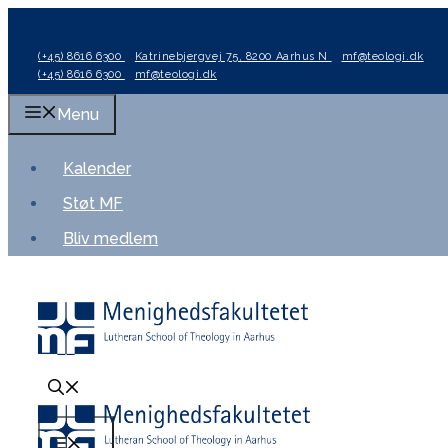
Hop
til
(+45) 8616 6300
Katrinebjergvej 75, 8200 Aarhus N
mf@teologi.dk
indhold
(+45) 8616 6300
mf@teologi.dk
Menu
Kalender
Støt MF
Bliv medlem
Menu