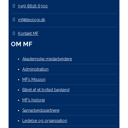
(+45) 8616 6300
mf@teologi.dk
Kontakt MF
OM MF
Akademiske medarbejdere
Administration
MF’s Mission
Båret af et trofast bagland
MF’s historie
Samarbejdspartnere
Ledelse og organisation