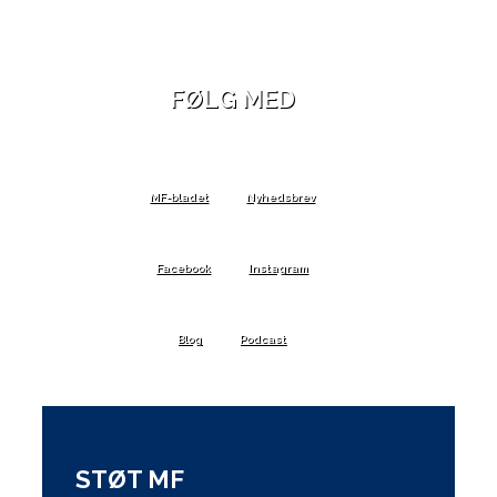
FØLG MED
MF-bladet
Nyhedsbrev
Facebook
Instagram
Blog
Podcast
STØT MF