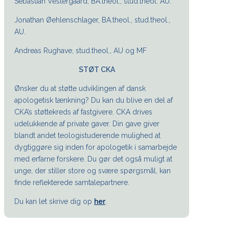
Sebastian Vestergaard, BA.theol., stud.theol. AU.
Jonathan Øehlenschlager, BA.theol., stud.theol.,
AU.
Andreas Rughave, stud.theol., AU og MF
STØT CKA
Ønsker du at støtte udviklingen af dansk
apologetisk tænkning? Du kan du blive en del af
CKA’s støttekreds af fastgivere. CKA drives
udelukkende af private gaver. Din gave giver
blandt andet teologistuderende mulighed at
dygtiggøre sig inden for apologetik i samarbejde
med erfarne forskere. Du gør det også muligt at
unge, der stiller store og svære spørgsmål, kan
finde reflekterede samtalepartnere.
Du kan let skrive dig op
her
.