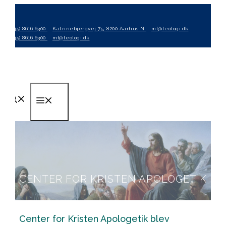
Hop
til
(+45) 8616 6300
Katrinebjergvej 75, 8200 Aarhus N
mf@teologi.dk
indhold
(+45) 8616 6300
mf@teologi.dk
Menu
CENTER FOR KRISTEN APOLOGETIK
Center for Kristen Apologetik blev