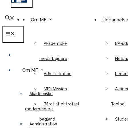
Om MF
Uddannels
Menu
Akademiske
BA-ud
medarbejdere
Netstu
Om MF
Administration
Leder
MF’s Mission
Akadem
Akademiske
Båret af et trofast
Teologi
medarbejdere
bagland
Stude
Administration