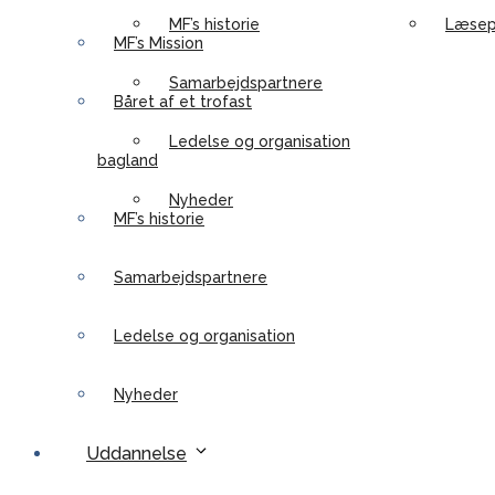
MF’s historie
Læsep
MF’s Mission
Samarbejdspartnere
Båret af et trofast
Ledelse og organisation
bagland
Nyheder
MF’s historie
Samarbejdspartnere
Ledelse og organisation
Nyheder
Uddannelse