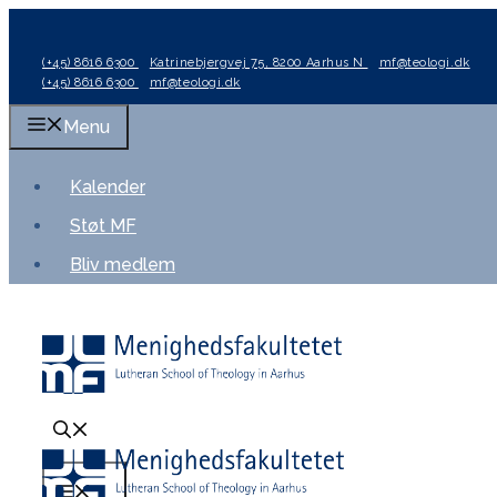
Hop
til
(+45) 8616 6300
Katrinebjergvej 75, 8200 Aarhus N
mf@teologi.dk
indhold
(+45) 8616 6300
mf@teologi.dk
Menu
Kalender
Støt MF
Bliv medlem
Menu