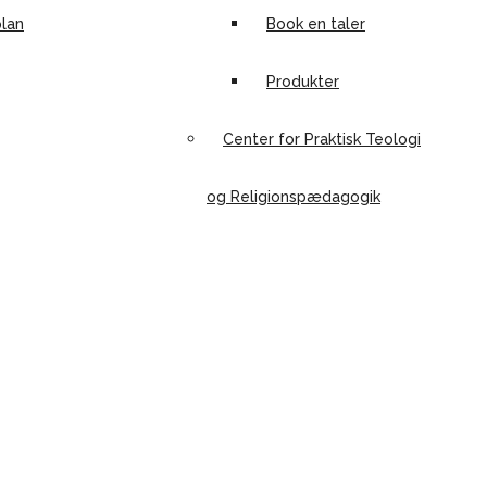
lan
Book en taler
Produkter
Center for Praktisk Teologi
og Religionspædagogik