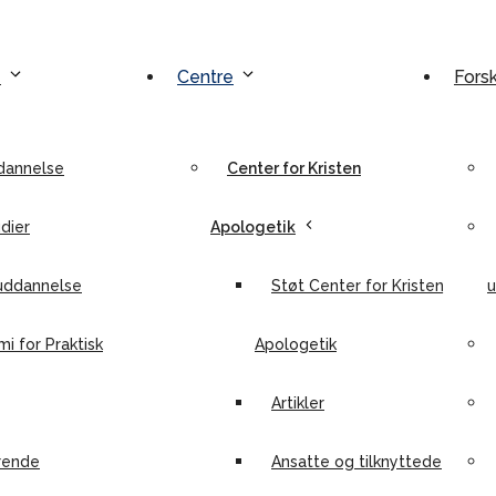
e
Centre
Fors
dannelse
Center for Kristen
dier
Apologetik
uddannelse
Støt Center for Kristen
u
i for Praktisk
Apologetik
Artikler
rende
Ansatte og tilknyttede