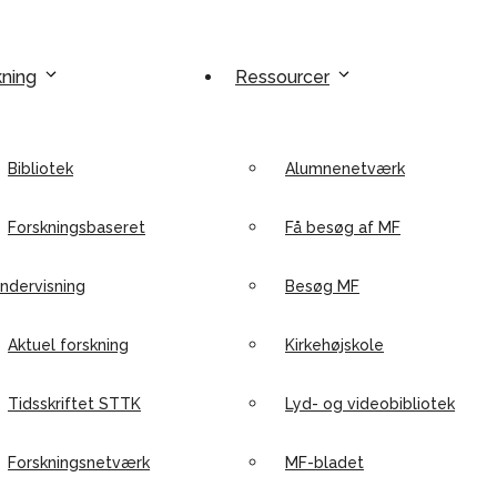
kning
Ressourcer
Bibliotek
Alumnenetværk
Forskningsbaseret
Få besøg af MF
ndervisning
Besøg MF
Aktuel forskning
Kirkehøjskole
Tidsskriftet STTK
Lyd- og videobibliotek
Forskningsnetværk
MF-bladet