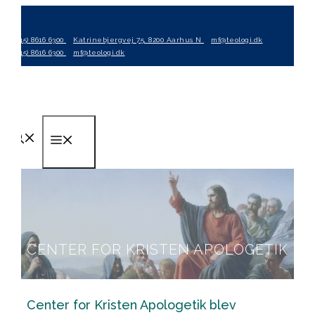
Hop
til
(+45) 8616 6300
Katrinebjergvej 75, 8200 Aarhus N
mf@teologi.dk
indhold
(+45) 8616 6300
mf@teologi.dk
Menu
CENTER FOR KRISTEN APOLOGETIK
Center for Kristen Apologetik blev