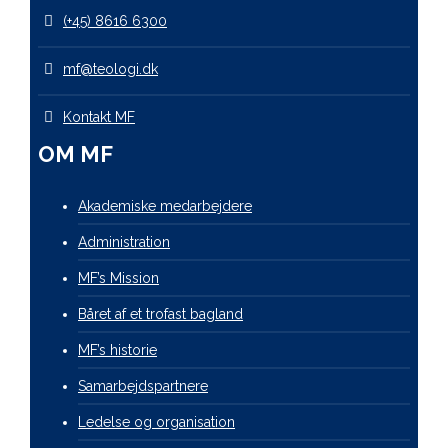
(+45) 8616 6300
mf@teologi.dk
Kontakt MF
OM MF
Akademiske medarbejdere
Administration
MF’s Mission
Båret af et trofast bagland
MF’s historie
Samarbejdspartnere
Ledelse og organisation