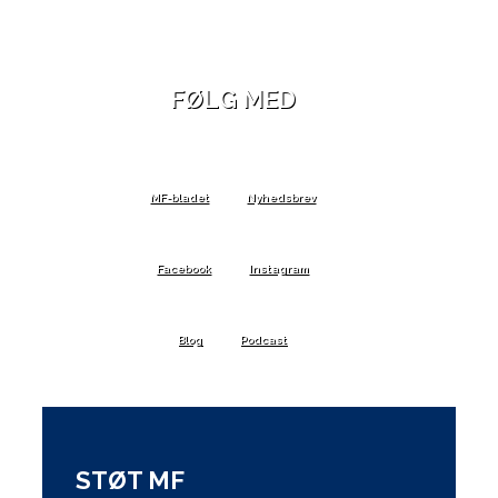
FØLG MED
MF-bladet
Nyhedsbrev
Facebook
Instagram
Blog
Podcast
STØT MF