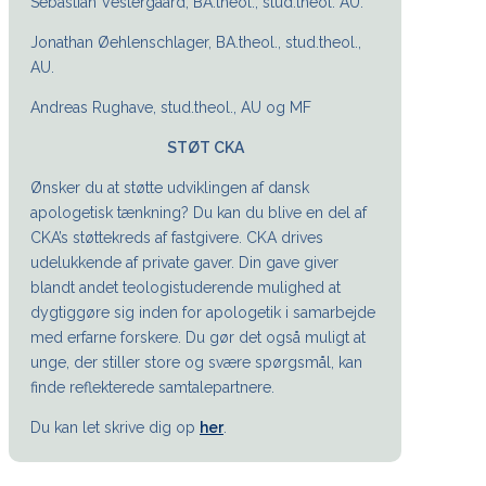
Sebastian Vestergaard, BA.theol., stud.theol. AU.
Jonathan Øehlenschlager, BA.theol., stud.theol.,
AU.
Andreas Rughave, stud.theol., AU og MF
STØT CKA
Ønsker du at støtte udviklingen af dansk
apologetisk tænkning? Du kan du blive en del af
CKA’s støttekreds af fastgivere. CKA drives
udelukkende af private gaver. Din gave giver
blandt andet teologistuderende mulighed at
dygtiggøre sig inden for apologetik i samarbejde
med erfarne forskere. Du gør det også muligt at
unge, der stiller store og svære spørgsmål, kan
finde reflekterede samtalepartnere.
Du kan let skrive dig op
her
.