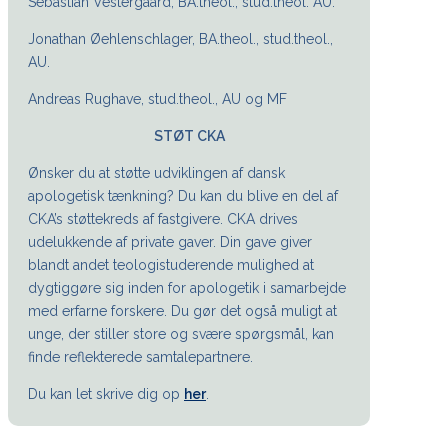
Sebastian Vestergaard, BA.theol., stud.theol. AU.
Jonathan Øehlenschlager, BA.theol., stud.theol.,
AU.
Andreas Rughave, stud.theol., AU og MF
STØT CKA
Ønsker du at støtte udviklingen af dansk
apologetisk tænkning? Du kan du blive en del af
CKA’s støttekreds af fastgivere. CKA drives
udelukkende af private gaver. Din gave giver
blandt andet teologistuderende mulighed at
dygtiggøre sig inden for apologetik i samarbejde
med erfarne forskere. Du gør det også muligt at
unge, der stiller store og svære spørgsmål, kan
finde reflekterede samtalepartnere.
Du kan let skrive dig op
her
.