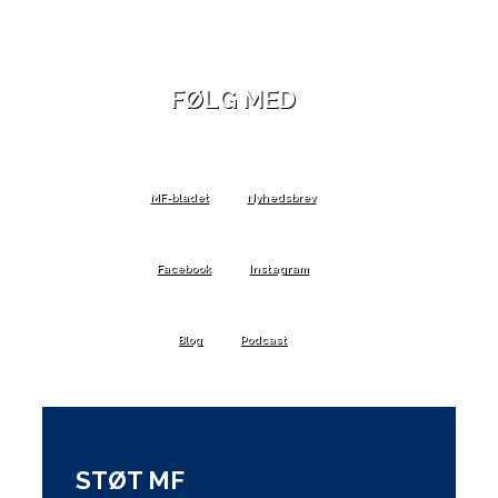
FØLG MED
MF-bladet
Nyhedsbrev
Facebook
Instagram
Blog
Podcast
STØT MF