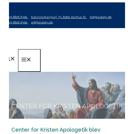
Hop
til
(+45) 8616 6300
Katrinebjergvej 75, 8200 Aarhus N
mf@teologi.dk
indhold
(+45) 8616 6300
mf@teologi.dk
Menu
CENTER FOR KRISTEN APOLOGETIK
Center for Kristen Apologetik blev