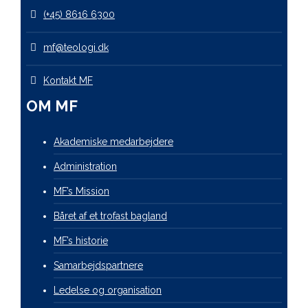
(+45) 8616 6300
mf@teologi.dk
Kontakt MF
OM MF
Akademiske medarbejdere
Administration
MF’s Mission
Båret af et trofast bagland
MF’s historie
Samarbejdspartnere
Ledelse og organisation