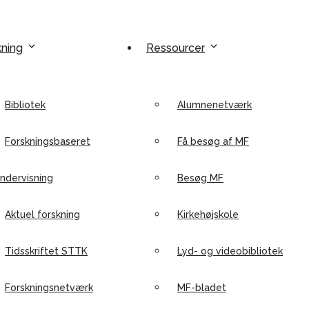
kning
Ressourcer
Bibliotek
Alumnenetværk
Forskningsbaseret
Få besøg af MF
ndervisning
Besøg MF
Aktuel forskning
Kirkehøjskole
Tidsskriftet STTK
Lyd- og videobibliotek
Forskningsnetværk
MF-bladet