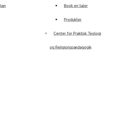
lan
Book en taler
Produkter
Center for Praktisk Teologi
og Religionspædagogik