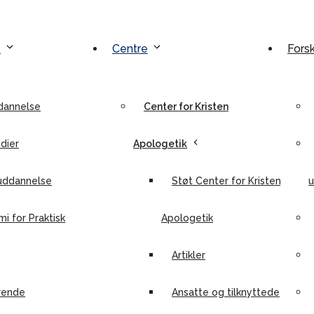
e
Centre
Fors
dannelse
Center for Kristen
dier
Apologetik
uddannelse
Støt Center for Kristen
u
i for Praktisk
Apologetik
Artikler
rende
Ansatte og tilknyttede