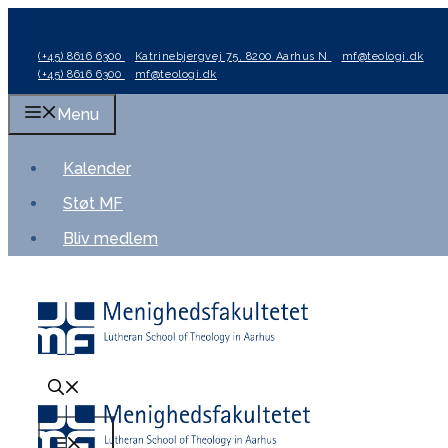
Hop
til
(+45) 8616 6300
Katrinebjergvej 75, 8200 Aarhus N
mf@teologi.dk
indhold
(+45) 8616 6300
mf@teologi.dk
Menu
Kalender
Støt MF
Bliv medlem
Menu