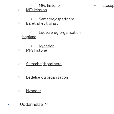
MF’s historie
Læsep
MF’s Mission
Samarbejdspartnere
Båret af et trofast
Ledelse og organisation
bagland
Nyheder
MF’s historie
Samarbejdspartnere
Ledelse og organisation
Nyheder
Uddannelse