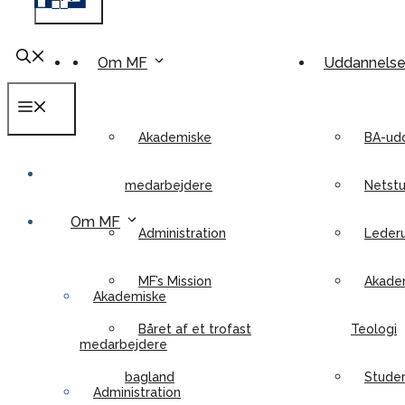
Om MF
Uddannels
Menu
Akademiske
BA-ud
medarbejdere
Netstu
Om MF
Administration
Leder
MF’s Mission
Akadem
Akademiske
Båret af et trofast
Teologi
medarbejdere
bagland
Stude
Administration