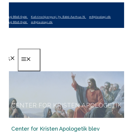
Hop
til
(+45) 8616 6300
Katrinebjergvej 75, 8200 Aarhus N
mf@teologi.dk
indhold
(+45) 8616 6300
mf@teologi.dk
Menu
CENTER FOR KRISTEN APOLOGETIK
Center for Kristen Apologetik blev