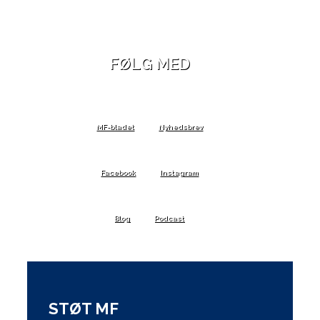
FØLG MED
MF-bladet
Nyhedsbrev
Facebook
Instagram
Blog
Podcast
STØT MF