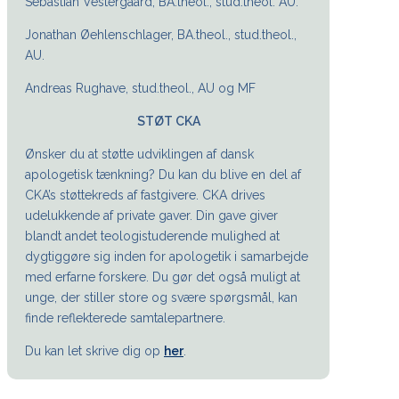
Sebastian Vestergaard, BA.theol., stud.theol. AU.
Jonathan Øehlenschlager, BA.theol., stud.theol.,
AU.
Andreas Rughave, stud.theol., AU og MF
STØT CKA
Ønsker du at støtte udviklingen af dansk
apologetisk tænkning? Du kan du blive en del af
CKA’s støttekreds af fastgivere. CKA drives
udelukkende af private gaver. Din gave giver
blandt andet teologistuderende mulighed at
dygtiggøre sig inden for apologetik i samarbejde
med erfarne forskere. Du gør det også muligt at
unge, der stiller store og svære spørgsmål, kan
finde reflekterede samtalepartnere.
Du kan let skrive dig op
her
.