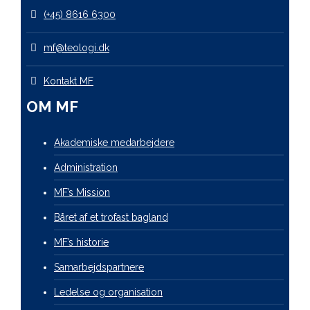
(+45) 8616 6300
mf@teologi.dk
Kontakt MF
OM MF
Akademiske medarbejdere
Administration
MF’s Mission
Båret af et trofast bagland
MF’s historie
Samarbejdspartnere
Ledelse og organisation