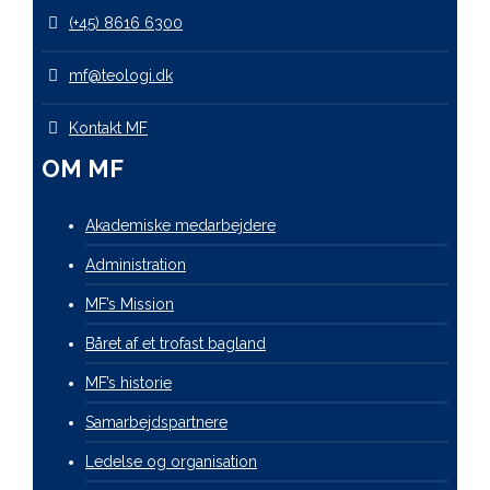
(+45) 8616 6300
mf@teologi.dk
Kontakt MF
OM MF
Akademiske medarbejdere
Administration
MF’s Mission
Båret af et trofast bagland
MF’s historie
Samarbejdspartnere
Ledelse og organisation