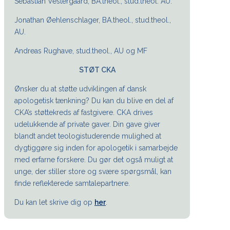
Sebastian Vestergaard, BA.theol., stud.theol. AU.
Jonathan Øehlenschlager, BA.theol., stud.theol.,
AU.
Andreas Rughave, stud.theol., AU og MF
STØT CKA
Ønsker du at støtte udviklingen af dansk
apologetisk tænkning? Du kan du blive en del af
CKA’s støttekreds af fastgivere. CKA drives
udelukkende af private gaver. Din gave giver
blandt andet teologistuderende mulighed at
dygtiggøre sig inden for apologetik i samarbejde
med erfarne forskere. Du gør det også muligt at
unge, der stiller store og svære spørgsmål, kan
finde reflekterede samtalepartnere.
Du kan let skrive dig op
her
.