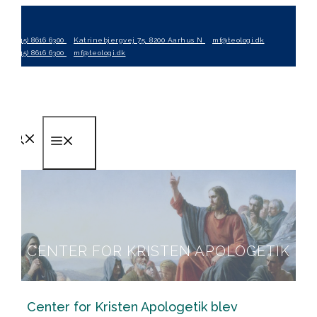
Hop
til
(+45) 8616 6300
Katrinebjergvej 75, 8200 Aarhus N
mf@teologi.dk
indhold
(+45) 8616 6300
mf@teologi.dk
Menu
CENTER FOR KRISTEN APOLOGETIK
Center for Kristen Apologetik blev