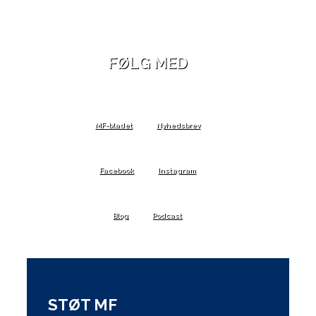
FØLG MED
MF-bladet
Nyhedsbrev
Facebook
Instagram
Blog
Podcast
STØT MF