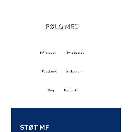
FØLG MED
MF-bladet
Nyhedsbrev
Facebook
Instagram
Blog
Podcast
STØT MF