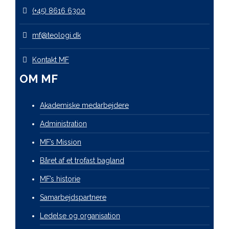
(+45) 8616 6300
mf@teologi.dk
Kontakt MF
OM MF
Akademiske medarbejdere
Administration
MF’s Mission
Båret af et trofast bagland
MF’s historie
Samarbejdspartnere
Ledelse og organisation