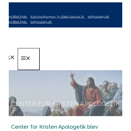
Hop
til
(+45) 8616 6300
Katrinebjergvej 75, 8200 Aarhus N
mf@teologi.dk
indhold
(+45) 8616 6300
mf@teologi.dk
Menu
CENTER FOR KRISTEN APOLOGETIK
Center for Kristen Apologetik blev