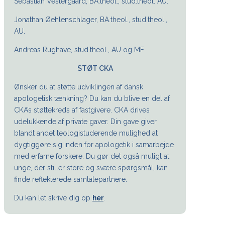
Sebastian Vestergaard, BA.theol., stud.theol. AU.
Jonathan Øehlenschlager, BA.theol., stud.theol.,
AU.
Andreas Rughave, stud.theol., AU og MF
STØT CKA
Ønsker du at støtte udviklingen af dansk
apologetisk tænkning? Du kan du blive en del af
CKA’s støttekreds af fastgivere. CKA drives
udelukkende af private gaver. Din gave giver
blandt andet teologistuderende mulighed at
dygtiggøre sig inden for apologetik i samarbejde
med erfarne forskere. Du gør det også muligt at
unge, der stiller store og svære spørgsmål, kan
finde reflekterede samtalepartnere.
Du kan let skrive dig op
her
.