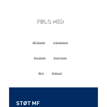
FØLG MED
MF-bladet
Nyhedsbrev
Facebook
Instagram
Blog
Podcast
STØT MF