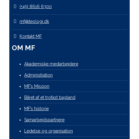
(+45) 8616 6300
mf@teologi.dk
Kontakt MF
OM MF
Akademiske medarbejdere
Administration
MF’s Mission
Båret af et trofast bagland
MF’s historie
Samarbejdspartnere
Ledelse og organisation