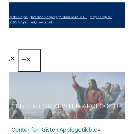
Hop
til
(+45) 8616 6300
Katrinebjergvej 75, 8200 Aarhus N
mf@teologi.dk
indhold
(+45) 8616 6300
mf@teologi.dk
Menu
CENTER FOR KRISTEN APOLOGETIK
Center for Kristen Apologetik blev