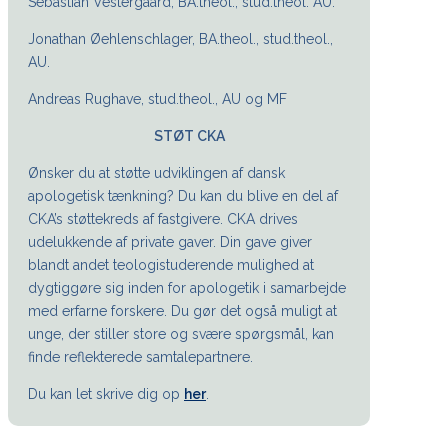
Sebastian Vestergaard, BA.theol., stud.theol. AU.
Jonathan Øehlenschlager, BA.theol., stud.theol.,
AU.
Andreas Rughave, stud.theol., AU og MF
STØT CKA
Ønsker du at støtte udviklingen af dansk
apologetisk tænkning? Du kan du blive en del af
CKA’s støttekreds af fastgivere. CKA drives
udelukkende af private gaver. Din gave giver
blandt andet teologistuderende mulighed at
dygtiggøre sig inden for apologetik i samarbejde
med erfarne forskere. Du gør det også muligt at
unge, der stiller store og svære spørgsmål, kan
finde reflekterede samtalepartnere.
Du kan let skrive dig op
her
.