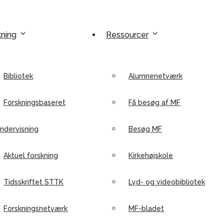
kning
Ressourcer
Bibliotek
Alumnenetværk
Forskningsbaseret
Få besøg af MF
ndervisning
Besøg MF
Aktuel forskning
Kirkehøjskole
Tidsskriftet STTK
Lyd- og videobibliotek
Forskningsnetværk
MF-bladet