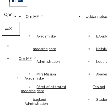
Om MF
Uddannels
Menu
Akademiske
BA-ud
medarbejdere
Netstu
Om MF
Administration
Leder
MF’s Mission
Akadem
Akademiske
Båret af et trofast
Teologi
medarbejdere
bagland
Stude
Administration