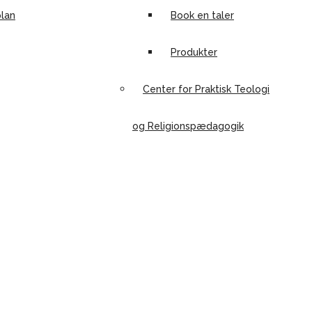
lan
Book en taler
Produkter
Center for Praktisk Teologi
og Religionspædagogik