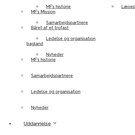
MF’s historie
Læsep
MF’s Mission
Samarbejdspartnere
Båret af et trofast
Ledelse og organisation
bagland
Nyheder
MF’s historie
Samarbejdspartnere
Ledelse og organisation
Nyheder
Uddannelse