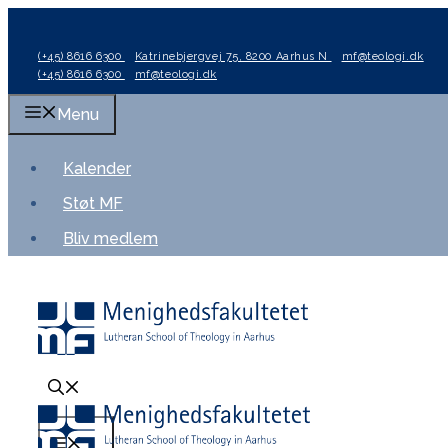
Hop
til
(+45) 8616 6300
Katrinebjergvej 75, 8200 Aarhus N
mf@teologi.dk
indhold
(+45) 8616 6300
mf@teologi.dk
Menu
Kalender
Støt MF
Bliv medlem
Menu