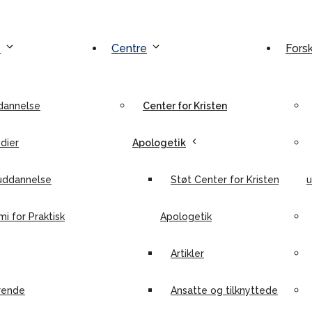
e
Centre
Fors
dannelse
Center for Kristen
dier
Apologetik
uddannelse
Støt Center for Kristen
u
i for Praktisk
Apologetik
Artikler
rende
Ansatte og tilknyttede